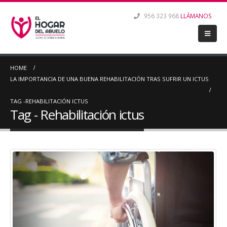
956 323 968
LLÁMANOS
HOME
LA IMPORTANCIA DE UNA BUENA REHABILITACIÓN TRAS SUFRIR UN ICTUS
TAG -
REHABILITACIÓN ICTUS
Tag - Rehabilitación ictus